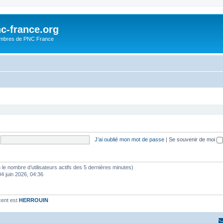
c-france.org
embres de PNC France
J’ai oublié mon mot de passe
|
Se souvenir de moi
elon le nombre d’utilisateurs actifs des 5 dernières minutes)
04 juin 2026, 04:36
cent est
HERROUIN