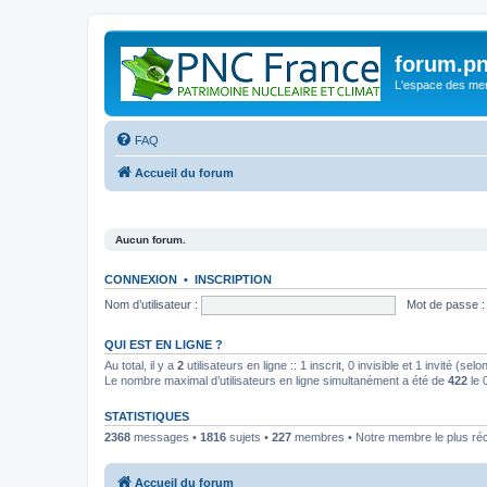
forum.pn
L'espace des m
FAQ
Accueil du forum
Aucun forum.
CONNEXION
•
INSCRIPTION
Nom d’utilisateur :
Mot de passe :
QUI EST EN LIGNE ?
Au total, il y a
2
utilisateurs en ligne :: 1 inscrit, 0 invisible et 1 invité (s
Le nombre maximal d’utilisateurs en ligne simultanément a été de
422
le 
STATISTIQUES
2368
messages •
1816
sujets •
227
membres • Notre membre le plus ré
Accueil du forum