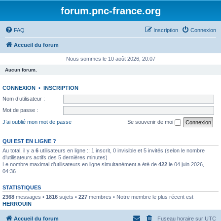
forum.pnc-france.org
FAQ
Inscription
Connexion
Accueil du forum
Nous sommes le 10 août 2026, 20:07
Aucun forum.
CONNEXION
•
INSCRIPTION
Nom d’utilisateur :
Mot de passe :
J’ai oublié mon mot de passe
Se souvenir de moi
QUI EST EN LIGNE ?
Au total, il y a
6
utilisateurs en ligne :: 1 inscrit, 0 invisible et 5 invités (selon le nombre
d’utilisateurs actifs des 5 dernières minutes)
Le nombre maximal d’utilisateurs en ligne simultanément a été de
422
le 04 juin 2026,
04:36
STATISTIQUES
2368
messages •
1816
sujets •
227
membres • Notre membre le plus récent est
HERROUIN
Accueil du forum
Fuseau horaire sur
UTC