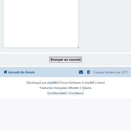
Accueil du forum
Fuseau horaire sur
UTC
Développé par
phpBB
® Forum Software © phpBB Limited
Traduction française officielle
©
Qiaeru
Confidentialité
|
Conditions