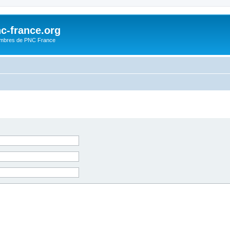
c-france.org
embres de PNC France