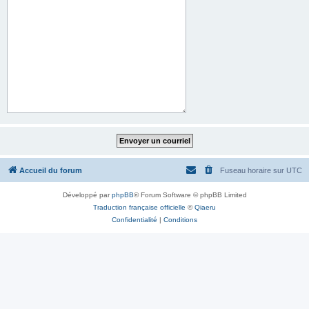
Accueil du forum
Fuseau horaire sur
UTC
Développé par
phpBB
® Forum Software © phpBB Limited
Traduction française officielle
©
Qiaeru
Confidentialité
|
Conditions