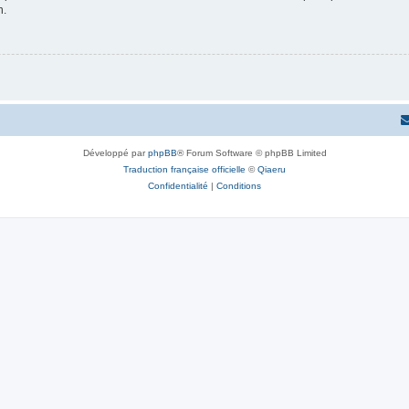
n.
Développé par
phpBB
® Forum Software © phpBB Limited
Traduction française officielle
©
Qiaeru
Confidentialité
|
Conditions