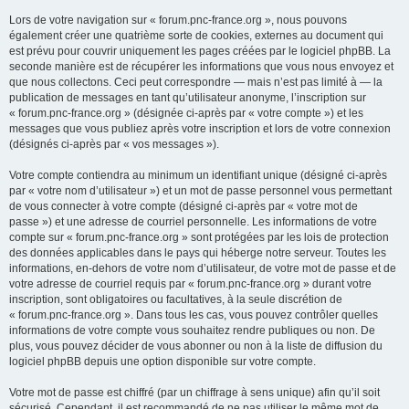
Lors de votre navigation sur « forum.pnc-france.org », nous pouvons
également créer une quatrième sorte de cookies, externes au document qui
est prévu pour couvrir uniquement les pages créées par le logiciel phpBB. La
seconde manière est de récupérer les informations que vous nous envoyez et
que nous collectons. Ceci peut correspondre — mais n’est pas limité à — la
publication de messages en tant qu’utilisateur anonyme, l’inscription sur
« forum.pnc-france.org » (désignée ci-après par « votre compte ») et les
messages que vous publiez après votre inscription et lors de votre connexion
(désignés ci-après par « vos messages »).
Votre compte contiendra au minimum un identifiant unique (désigné ci-après
par « votre nom d’utilisateur ») et un mot de passe personnel vous permettant
de vous connecter à votre compte (désigné ci-après par « votre mot de
passe ») et une adresse de courriel personnelle. Les informations de votre
compte sur « forum.pnc-france.org » sont protégées par les lois de protection
des données applicables dans le pays qui héberge notre serveur. Toutes les
informations, en-dehors de votre nom d’utilisateur, de votre mot de passe et de
votre adresse de courriel requis par « forum.pnc-france.org » durant votre
inscription, sont obligatoires ou facultatives, à la seule discrétion de
« forum.pnc-france.org ». Dans tous les cas, vous pouvez contrôler quelles
informations de votre compte vous souhaitez rendre publiques ou non. De
plus, vous pouvez décider de vous abonner ou non à la liste de diffusion du
logiciel phpBB depuis une option disponible sur votre compte.
Votre mot de passe est chiffré (par un chiffrage à sens unique) afin qu’il soit
sécurisé. Cependant, il est recommandé de ne pas utiliser le même mot de