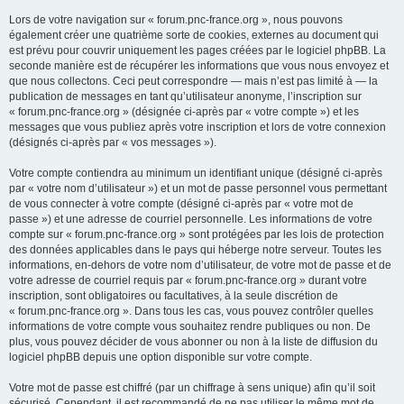
Lors de votre navigation sur « forum.pnc-france.org », nous pouvons
également créer une quatrième sorte de cookies, externes au document qui
est prévu pour couvrir uniquement les pages créées par le logiciel phpBB. La
seconde manière est de récupérer les informations que vous nous envoyez et
que nous collectons. Ceci peut correspondre — mais n’est pas limité à — la
publication de messages en tant qu’utilisateur anonyme, l’inscription sur
« forum.pnc-france.org » (désignée ci-après par « votre compte ») et les
messages que vous publiez après votre inscription et lors de votre connexion
(désignés ci-après par « vos messages »).
Votre compte contiendra au minimum un identifiant unique (désigné ci-après
par « votre nom d’utilisateur ») et un mot de passe personnel vous permettant
de vous connecter à votre compte (désigné ci-après par « votre mot de
passe ») et une adresse de courriel personnelle. Les informations de votre
compte sur « forum.pnc-france.org » sont protégées par les lois de protection
des données applicables dans le pays qui héberge notre serveur. Toutes les
informations, en-dehors de votre nom d’utilisateur, de votre mot de passe et de
votre adresse de courriel requis par « forum.pnc-france.org » durant votre
inscription, sont obligatoires ou facultatives, à la seule discrétion de
« forum.pnc-france.org ». Dans tous les cas, vous pouvez contrôler quelles
informations de votre compte vous souhaitez rendre publiques ou non. De
plus, vous pouvez décider de vous abonner ou non à la liste de diffusion du
logiciel phpBB depuis une option disponible sur votre compte.
Votre mot de passe est chiffré (par un chiffrage à sens unique) afin qu’il soit
sécurisé. Cependant, il est recommandé de ne pas utiliser le même mot de