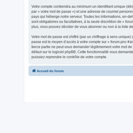
Votre compte contiendra au minimum un identifiant unique (dés
par « votre mot de passe ») et une adresse de courriel personn
pays qui héberge notre serveur. Toutes les informations, en-deho
sont obligatoires ou facultatives, à la seule discrétion de « f
plus, vous pouvez décider de vous abonner ou non à la liste de
Votre mot de passe est chiffré (par un chiffrage à sens unique) 
passe est le moyen d’accès à votre compte sur « forum.pnc-fran
tierce partie ne peut vous demander légitimement votre mot de 
défaut sur le logiciel phpBB. Cette fonctionnalité vous demande
puissiez reprendre le contrôle de votre compte.
Accueil du forum