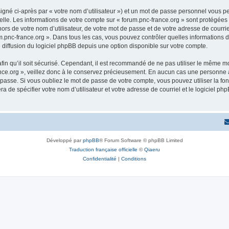
igné ci-après par « votre nom d’utilisateur ») et un mot de passe personnel vous p
elle. Les informations de votre compte sur « forum.pnc-france.org » sont protégées 
rs de votre nom d’utilisateur, de votre mot de passe et de votre adresse de courriel
orum.pnc-france.org ». Dans tous les cas, vous pouvez contrôler quelles information
 diffusion du logiciel phpBB depuis une option disponible sur votre compte.
afin qu’il soit sécurisé. Cependant, il est recommandé de ne pas utiliser le même mot
ce.org », veillez donc à le conservez précieusement. En aucun cas une personne af
passe. Si vous oubliez le mot de passe de votre compte, vous pouvez utiliser la fo
ra de spécifier votre nom d’utilisateur et votre adresse de courriel et le logiciel
Développé par
phpBB
® Forum Software © phpBB Limited
Traduction française officielle
©
Qiaeru
Confidentialité
|
Conditions