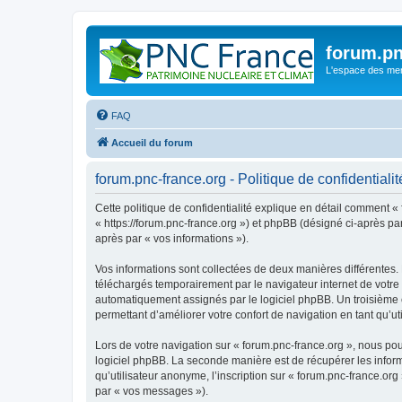
forum.pn
L'espace des m
FAQ
Accueil du forum
forum.pnc-france.org - Politique de confidentialit
Cette politique de confidentialité explique en détail comment « 
« https://forum.pnc-france.org ») et phpBB (désigné ci-après par 
après par « vos informations »).
Vos informations sont collectées de deux manières différentes.
téléchargés temporairement par le navigateur internet de votre 
automatiquement assignés par le logiciel phpBB. Un troisième co
permettant d’améliorer votre confort de navigation en tant qu’uti
Lors de votre navigation sur « forum.pnc-france.org », nous p
logiciel phpBB. La seconde manière est de récupérer les infor
qu’utilisateur anonyme, l’inscription sur « forum.pnc-france.or
par « vos messages »).