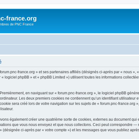
c-france.org
embres de PNC France
é
forum.pnc-france.org » et ses partenaires affiliés (désignés ci-après par « nous », «
« logiciel phpBB » et « phpBB Limited ») utilisent toutes les informations collectées
 Premièrement, en naviguant sur « forum.pnc-france.org », le logiciel phpBB génèrer
ordinateur. Les deux premiers cookies ne contiennent qu’un identifiant utilisateur 
okie sera créé lors de votre navigation sur les sujets de « forum.pnc-france.org », 
lisateur.
ouvons également créer une quatrième sorte de cookies, externes au document qui 
mations que vous nous envoyez et que nous collectons. Ceci peut correspondre — m
g » (désignée ci-après par « votre compte ») et les messages que vous publiez après 