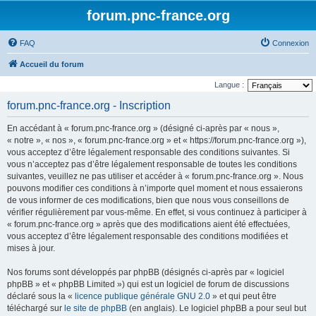
forum.pnc-france.org
FAQ
Connexion
Accueil du forum
Langue :
forum.pnc-france.org - Inscription
En accédant à « forum.pnc-france.org » (désigné ci-après par « nous »,
« notre », « nos », « forum.pnc-france.org » et « https://forum.pnc-france.org »),
vous acceptez d’être légalement responsable des conditions suivantes. Si
vous n’acceptez pas d’être légalement responsable de toutes les conditions
suivantes, veuillez ne pas utiliser et accéder à « forum.pnc-france.org ». Nous
pouvons modifier ces conditions à n’importe quel moment et nous essaierons
de vous informer de ces modifications, bien que nous vous conseillons de
vérifier régulièrement par vous-même. En effet, si vous continuez à participer à
« forum.pnc-france.org » après que des modifications aient été effectuées,
vous acceptez d’être légalement responsable des conditions modifiées et
mises à jour.
Nos forums sont développés par phpBB (désignés ci-après par « logiciel
phpBB » et « phpBB Limited ») qui est un logiciel de forum de discussions
déclaré sous la «
licence publique générale GNU 2.0
» et qui peut être
téléchargé sur
le site de phpBB
(en anglais). Le logiciel phpBB a pour seul but