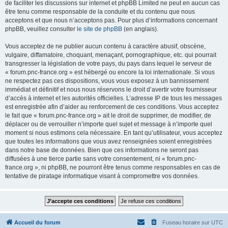
de faciliter les discussions sur internet et phpBB Limited ne peut en aucun cas
être tenu comme responsable de la conduite et du contenu que nous
acceptons et que nous n’acceptons pas. Pour plus d’informations concernant
phpBB, veuillez consulter
le site de phpBB
(en anglais).
Vous acceptez de ne publier aucun contenu à caractère abusif, obscène,
vulgaire, diffamatoire, choquant, menaçant, pornographique, etc. qui pourrait
transgresser la législation de votre pays, du pays dans lequel le serveur de
« forum.pnc-france.org » est hébergé ou encore la loi internationale. Si vous
ne respectez pas ces dispositions, vous vous exposez à un bannissement
immédiat et définitif et nous nous réservons le droit d’avertir votre fournisseur
d’accès à internet et les autorités officielles. L’adresse IP de tous les messages
est enregistrée afin d’aider au renforcement de ces conditions. Vous acceptez
le fait que « forum.pnc-france.org » ait le droit de supprimer, de modifier, de
déplacer ou de verrouiller n’importe quel sujet et message à n’importe quel
moment si nous estimons cela nécessaire. En tant qu’utilisateur, vous acceptez
que toutes les informations que vous avez renseignées soient enregistrées
dans notre base de données. Bien que ces informations ne seront pas
diffusées à une tierce partie sans votre consentement, ni « forum.pnc-
france.org », ni phpBB, ne pourront être tenus comme responsables en cas de
tentative de piratage informatique visant à compromettre vos données.
Accueil du forum
Fuseau horaire sur
UTC